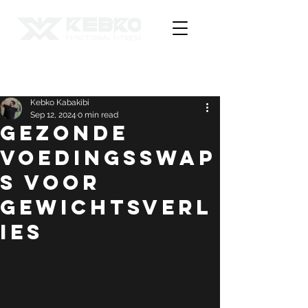
Post
Kebko Kabakibi
Sep 12, 2024
0 min read
Gezonde
voedingsswap
s voor
gewichtsverl
ies